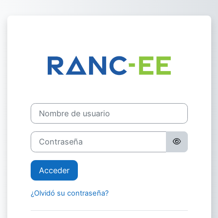
Salta al contenido principal
Entrar a Capac
Nombre de usuario
Contraseña
Acceder
¿Olvidó su contraseña?